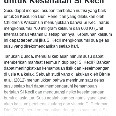
untuk Kesehatan Si Kecil
Susu dapat menjadi asupan tambahan nutrisi yang baik
untuk Si Kecil, loh Bun. Penelitian yang dilakukan oleh
Children’s Wisconsin menunjukkan bahwa Si Kecil harus
mengkonsumsi 700 miligram kalsium dan 600 IU (Unit
Internasional) vitamin D setiap harinya. Kebutuhan kalsium
ini dapat terpenuhi jika Si Kecil mengkonsumsi dua gelas
susu yang direkomendasikan setiap hari.
Tahukah Bunda, memulai kebiasan minum susu dapat
memberikan manfaat seumur hidup bagi Si Kecil? Bahkan
dapat meningkatkan kemampuan fisik dan keseimbangan
di usia tua kelak. Sebuah studi yang dilakukan oleh Birnie
et al. (2012) menunjukkan bahwa meminum satu gelas
susu setiap hari dapat mempengaruhi kemampuan
berjalan Si Kecil dan mengurangi risiko keseimbangan
buruk di usia tua. Susu adalah sumber nutrisi yang kaya
akan kalsium pembentuk tulang dan vitamin D. Pedoman
Diet (2020) merekomendasikan dua gelas susu untuk Si
Kecil usia 2-3 tahun, 2,5 gelas untuk Si Kecil yang berusia