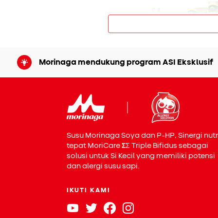
Morinaga mendukung program ASI Eksklusif
Diare
Diare pada Si Kecil bisa disebabk
makanan atau intoleransi makan
setelah mengonsumsi makanan y
pantangan
terhadap makanan te
Susu Morinaga Soya dan P-HP, Sinergi nutr
tepat MoriCare
Σ
Σ
Triple Bifidus sebagai
Saat diare, biasanya Si Kecil ak
solusi untuk Si Kecil yang memiliki potensi
BAB lebih banyak dari biasany
dan alergi susu sapi.
waspada jika feses Si Kecil ber
Kondisi anak muntah dan menc
IKUTI KAMI
asupan alami yang dapat diber
tersebut? Yuk Bunda, siapkan s