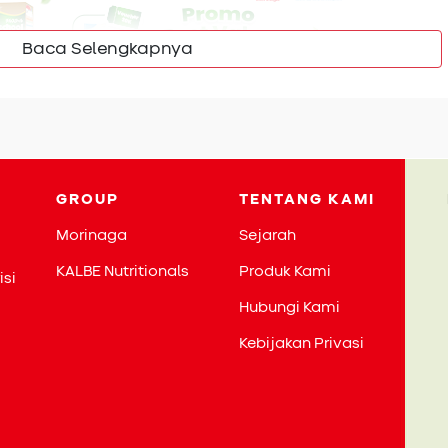
Baca Selengkapnya
an oleh infeksi bakteri, virus, atau parasit, serta alergi
GROUP
TENTANG KAMI
an tertentu. Gejala biasanya muncul beberapa jam atau hari
Morinaga
Sejarah
ang terkontaminasi, kedepannya Si Kecil harus menjalani
rsebut.
KALBE Nutritionals
Produk Kami
isi
an mengalami berbagai gejala seperti, tinja cair, frekuensi
Hubungi Kami
a,
sakit perut
, kram, mual, dan dehidrasi. Bunda juga harus
Kebijakan Privasi
warna hitam, lembek, atau berdarah.
ret tentu mengkhawatirkan Bunda, namun ada beberapa
ikan untuk membantu mengatasinya. Apa sajakah asupan
egera setelah membaca artikel ini:
Cara Alami Mengatasi