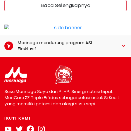
air besar.
Baca Selengkapnya
Morinaga mendukung program ASI
Eksklusif
Berikut ini beberapa cara kerja probiotik dalam menjaga
kesehatan sistem pencernaan:
Memperbaiki Keseimbangan Mikroflora Usus:
Probiotik membantu memperbaiki keseimbangan
mikroflora usus dengan menambahkan bakteri baik
Susu Morinaga Soya dan P-HP, Sinergi nutrisi tepat
yang melawan berlebihannya bakteri jahat.
MoriCare
Σ
Σ
Triple Bifidus sebagai solusi untuk Si Kecil
Meningkatkan Fungsi Pencernaan dan
yang memiliki potensi dan alergi susu sapi.
Pergerakan Usus:
Probiotik membantu
mempercepat pemecahan serat dan pati di dalam
IKUTI KAMI
tubuh, serta menyeimbangkan tingkat pH di
usus
besar
. Hal ini dapat membantu kotoran bergerak