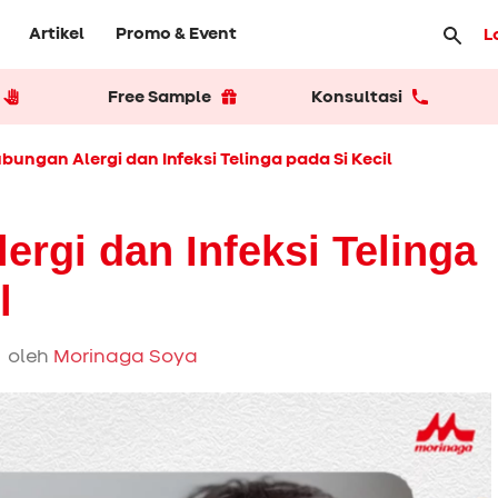
Artikel
Promo & Event
L
Free Sample
Konsultasi
bungan Alergi dan Infeksi Telinga pada Si Kecil
rgi dan Infeksi Telinga
l
 oleh
Morinaga Soya