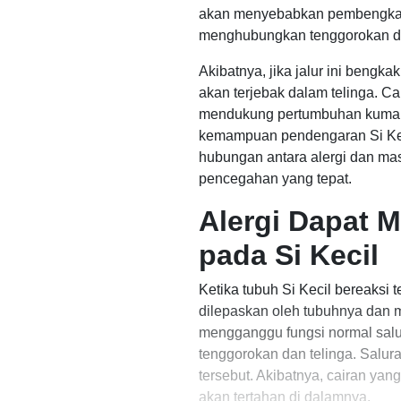
akan menyebabkan pembengkakan
menghubungkan tenggorokan de
Akibatnya, jika jalur ini bengk
akan terjebak dalam telinga. C
mendukung pertumbuhan kuman p
kemampuan pendengaran Si Keci
hubungan antara alergi dan ma
pencegahan yang tepat.
Alergi Dapat 
pada Si Kecil
Ketika tubuh Si Kecil bereaksi t
dilepaskan oleh tubuhnya dan
mengganggu fungsi normal salu
tenggorokan dan telinga. Salura
tersebut. Akibatnya, cairan yan
akan tertahan di dalamnya.