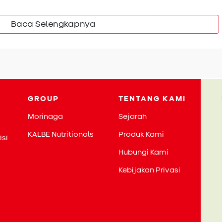
 ini dapat menjadi tempat berkembang yang ideal untuk
Baca Selengkapnya
ondisi ini dapat meningkatkan risiko terjadinya infeksi
engganggu perkembangan Si Kecil saat ia sedang berada
nfeksi, Bunda perlu berupaya maksimal dalam menghindari Si
Apabila alerginya dikelola dengan baik, misalnya dicegah agar
nya tidak akan sampai mengalami peradangan yang
GROUP
TENTANG KAMI
i media untuk kuman penyebab infeksi.
Morinaga
Sejarah
KALBE Nutritionals
Produk Kami
isi
Hubungi Kami
Kebijakan Privasi
ksi Telinga yang Disebabkan