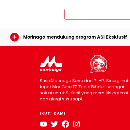
Cairan yang tidak dapat keluar
pertumbuhan bakteri dan virus. K
telinga, yang tentunya akan m
dalam masa eksploratif.
Morinaga mendukung program ASI Eksklusif
Untuk menghindari terjadinya i
Kecil mengalami reaksi alergi. 
tidak mengalami reaksi, tubuh
memudahkan telinganya menjad
Susu Morinaga Soya dan P-HP, Sinergi nutr
tepat MoriCare
Σ
Σ
Triple Bifidus sebagai
solusi untuk Si Kecil yang memiliki potensi
dan alergi susu sapi.
IKUTI KAMI
Ciri-Ciri Infe