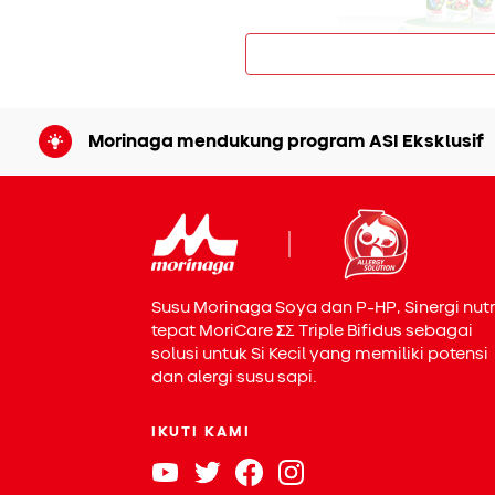
Krim Soya Kar
Morinaga mendukung program ASI Eksklusif
Susu Morinaga Soya dan P-HP, Sinergi nutr
tepat MoriCare
Σ
Σ
Triple Bifidus sebagai
solusi untuk Si Kecil yang memiliki potensi
dan alergi susu sapi.
IKUTI KAMI