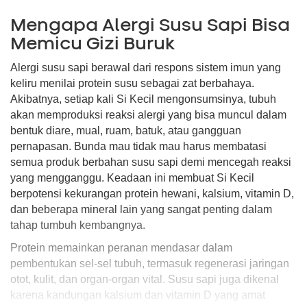
Mengapa Alergi Susu Sapi Bisa
Memicu Gizi Buruk
Alergi susu sapi berawal dari respons sistem imun yang
keliru menilai protein susu sebagai zat berbahaya.
Akibatnya, setiap kali Si Kecil mengonsumsinya, tubuh
akan memproduksi reaksi alergi yang bisa muncul dalam
bentuk diare, mual, ruam, batuk, atau gangguan
pernapasan. Bunda mau tidak mau harus membatasi
semua produk berbahan susu sapi demi mencegah reaksi
yang mengganggu. Keadaan ini membuat Si Kecil
berpotensi kekurangan protein hewani, kalsium, vitamin D,
dan beberapa mineral lain yang sangat penting dalam
tahap tumbuh kembangnya.
Protein memainkan peranan mendasar dalam
pembentukan sel-sel tubuh, termasuk regenerasi jaringan
otot, kulit, dan organ-organ vital. Susu sapi juga dikenal
karena kandungan kalsium dan vitamin D yang amat