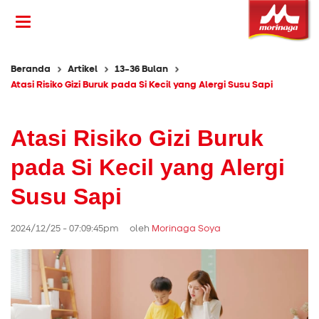
Beranda
Artikel
13-36 Bulan
Atasi Risiko Gizi Buruk pada Si Kecil yang Alergi Susu Sapi
Atasi Risiko Gizi Buruk
pada Si Kecil yang Alergi
Susu Sapi
2024/12/25 - 07:09:45pm oleh
Morinaga Soya