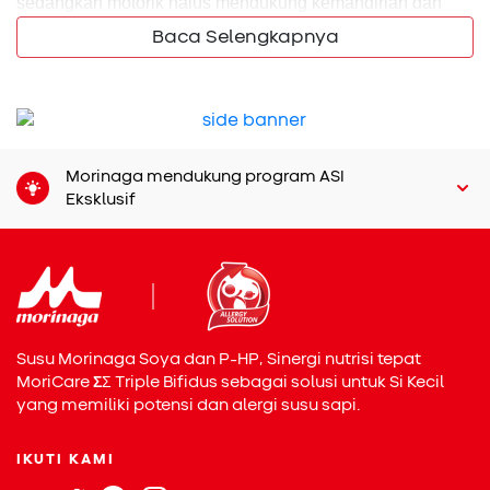
sedangkan motorik halus mendukung kemandirian dan
kemampuan akademik di masa sekolah nanti.
Baca Selengkapnya
Usia 1–3 Tahun: Awal
Perkembangan Motorik
Kasar
Morinaga mendukung program ASI
Eksklusif
Anak usia 1–3 tahun sedang berada di fase awal
pembentukan keterampilan motorik kasar. Mereka mulai
menunjukkan kemampuan berjalan sendiri, berdiri tanpa
bantuan, hingga mampu memanjat tangga kecil. Di usia
ini, Si Kecil juga senang menendang bola, mendorong
benda besar, dan menjelajahi rumah.
Susu Morinaga Soya dan P-HP, Sinergi nutrisi tepat
Untuk
merangsang kemampuannya
, Bunda bisa membuat
MoriCare
Σ
Σ
Triple Bifidus sebagai solusi untuk Si Kecil
permainan jalur rintangan dari bantal atau boneka. Ajak
yang memiliki potensi dan alergi susu sapi.
anak berjalan atau merangkak melewati rintangan ini agar
ia melatih koordinasi dan keseimbangan tubuh. Gerakan
IKUTI KAMI
sederhana seperti melompat dari atas matras juga bisa