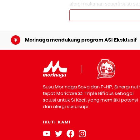
alergi makanan seperti susu sap
dihindari, batuk alergi bisa te
Karena penyebabnya berbeda, c
Batuk akibat infeksi bisa memba
pengobatan medis. Sedangkan b
Morinaga mendukung program ASI Eksklusif
menghindari alergen dan menja
Susu Morinaga Soya dan P-HP, Sinergi nutr
tepat MoriCare
Σ
Σ
Triple Bifidus sebagai
solusi untuk Si Kecil yang memiliki potensi
dan alergi susu sapi.
Menurut
American Academy of P
debu dapat membantu mengurangi
IKUTI KAMI
jeli mengamati gejalanya dan s
atau tidak biasa.