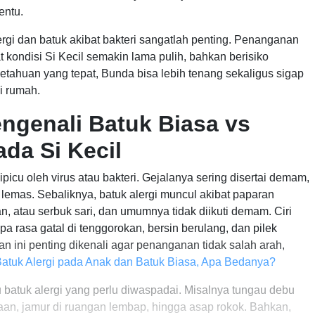
entu.
gi dan batuk akibat bakteri sangatlah penting. Penanganan
 kondisi Si Kecil semakin lama pulih, bahkan berisiko
tahuan yang tepat, Bunda bisa lebih tenang sekaligus sigap
i rumah.
ngenali Batuk Biasa vs
ada Si Kecil
ipicu oleh virus atau bakteri. Gejalanya sering disertai demam,
 lemas. Sebaliknya, batuk alergi muncul akibat paparan
n, atau serbuk sari, dan umumnya tidak diikuti demam. Ciri
pa rasa gatal di tenggorokan, bersin berulang, dan pilek
n ini penting dikenali agar penanganan tidak salah arah,
atuk Alergi pada Anak dan Batuk Biasa, Apa Bedanya?
batuk alergi yang perlu diwaspadai. Misalnya tungau debu
aan, jamur di ruangan lembap, hingga asap rokok. Bahkan,