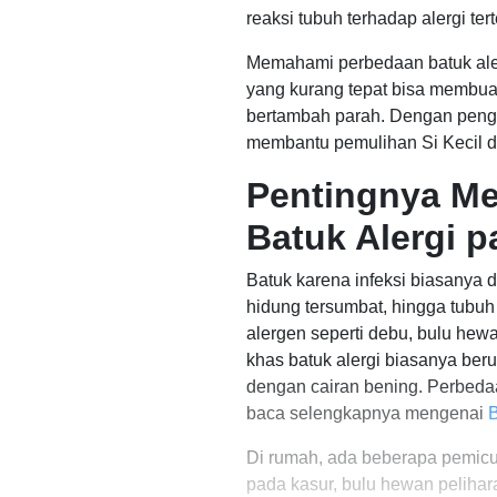
reaksi tubuh terhadap alergi tert
Memahami perbedaan batuk aler
yang kurang tepat bisa membuat
bertambah parah. Dengan penge
membantu pemulihan Si Kecil d
Pentingnya Me
Batuk Alergi p
Batuk karena infeksi biasanya d
hidung tersumbat, hingga tubuh
alergen seperti debu, bulu hewa
khas batuk alergi biasanya beru
dengan cairan bening. Perbedaa
baca selengkapnya mengenai
B
Di rumah, ada beberapa pemicu 
pada kasur, bulu hewan pelihar