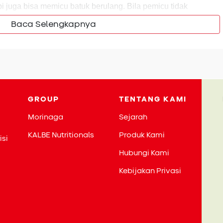
i juga bisa memicu batuk berulang. Bila pemicu tidak
rus kambuh dan mengganggu aktivitas Si Kecil.
Baca Selengkapnya
ara mengatasi batuk pada anak juga harus disesuaikan.
ik dengan istirahat cukup, banyak minum air, dan bila perlu
atuk alergi lebih membutuhkan pencegahan, seperti
ga kebersihan lingkungan.
GROUP
TENTANG KAMI
Morinaga
Sejarah
KALBE Nutritionals
Produk Kami
isi
Hubungi Kami
Kebijakan Privasi
ediatrics
, langkah sederhana seperti mengurangi paparan
 gejala alergi pada anak. Jadi, penting bagi Bunda untuk
egera berkonsultasi ke dokter bila batuk berlangsung lama