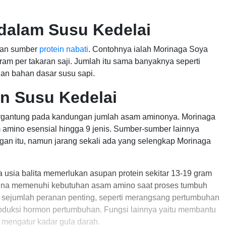
 dalam Susu Kedelai
kan sumber
protein nabati
. Contohnya ialah Morinaga Soya
m per takaran saji. Jumlah itu sama banyaknya seperti
an bahan dasar susu sapi.
in Susu Kedelai
 tergantung pada kandungan jumlah asam aminonya. Morinaga
amino esensial hingga 9 jenis. Sumber-sumber lainnya
an itu, namun jarang sekali ada yang selengkap Morinaga
a usia balita memerlukan asupan protein sekitar 13-19 gram
 guna memenuhi kebutuhan asam amino saat proses tumbuh
sejumlah peranan penting, seperti merangsang pertumbuhan
oduksi hormon pertumbuhan. Fungsi lainnya yaitu membantu
 mengatur kadar gula darah.