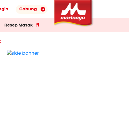
ogin
Gabung
Resep Masak
k