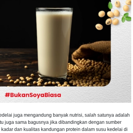
edelai juga mengandung banyak nutrisi, salah satunya adalah
 itu juga sama bagusnya jika dibandingkan dengan sumber
kadar dan kualitas kandungan protein dalam susu kedelai di