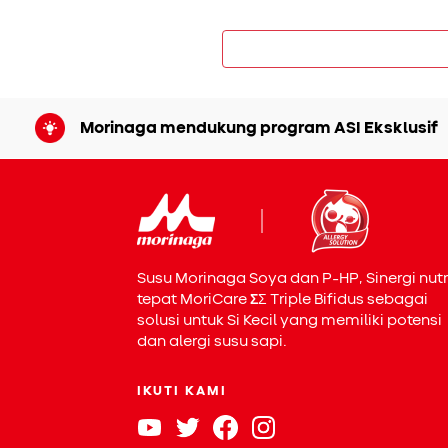
Morinaga mendukung program ASI Eksklusif
Tak kalah penting, peranannya 
Bun, karena tubuhnya tidak da
setiap harinya asupan proteinny
Susu Morinaga Soya dan P-HP, Sinergi nutr
Manfaat susu kedelai tidak han
tepat MoriCare
Σ
Σ
Triple Bifidus sebagai
beberapa peran pentingnya un
solusi untuk Si Kecil yang memiliki potensi
perkembangan otak. Ingin men
dan alergi susu sapi.
dan manfaatnya
.
IKUTI KAMI
Mengapa Prote
Unggul?