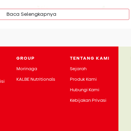
Baca Selengkapnya
juga diperlukan untuk meningkatkan sistem imun. Ingat ya
GROUP
TENTANG KAMI
pat memproduksi asam amino secara mandiri, maka pastikan
Morinaga
Sejarah
a dapat terpenuhi.
KALBE Nutritionals
Produk Kami
isi
ya meningkatkan sistem imun saja. Selain itu masih ada
Hubungi Kami
tuk kesehatan seperti menjaga pencernaan dan membantu
getahui selengkapnya? Yuk baca:
Kandungan susu kedelai
Kebijakan Privasi
in Susu Kedelai Lebih