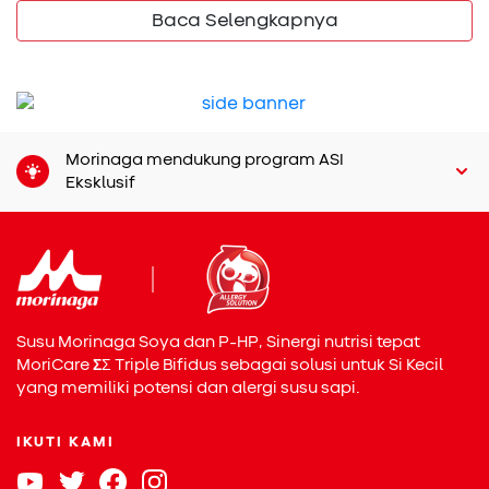
Baca Selengkapnya
Si Kecil di bawah usia lima tahun umumnya memiliki daya
tahan tubuh yang belum terbentuk sempurna. Situasi ini
membuat mereka lebih mudah jatuh sakit parah saat
terpapar virus influenza. Vaksin membantu membentuk
pertahanan tubuh melalui antibodi, sehingga risiko rawat
Morinaga mendukung program ASI
inap bisa ditekan. Dampaknya, proses penyembuhan
Eksklusif
berlangsung lebih cepat dan aktivitas Si Kecil tidak terlalu
terganggu.
Manfaat vaksinasi tidak hanya melindungi individu, tetapi
juga berdampak pada lingkungan sekitar. Saat lebih
banyak anak menerima vaksin flu, penyebaran virus
menjadi lebih terbatas. Perlindungan ini sering disebut
Susu Morinaga Soya dan P-HP, Sinergi nutrisi tepat
herd immunity
dan sangat berguna bagi anak yang belum
MoriCare
Σ
Σ
Triple Bifidus sebagai solusi untuk Si Kecil
bisa divaksin karena alasan kesehatan. Jadi, keberadaan
yang memiliki potensi dan alergi susu sapi.
vaksin memberikan perlindungan ganda, baik bagi Si Kecil
maupun orang di sekitarnya.
IKUTI KAMI