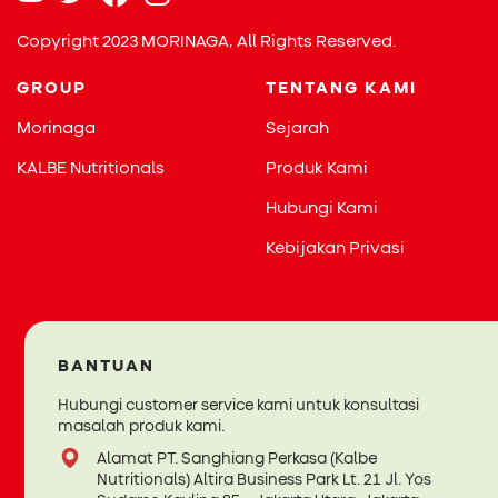
Copyright 2023 MORINAGA, All Rights Reserved.
GROUP
TENTANG KAMI
Morinaga
Sejarah
Waktu Terbaik dan Jadwal
KALBE Nutritionals
Produk Kami
Pemberian Vaksin
Hubungi Kami
Influenza
Kebijakan Privasi
Panduan imunisasi dari IDAI menegaskan bahwa vaksin
influenza termasuk imunisasi rutin yang sebaiknya
diberikan sejak dini. Pemberian vaksin ini dapat dimulai
pada usia 6 bulan dan dilanjutkan secara berkala setiap
BANTUAN
tahun. Tujuan utamanya adalah melindungi anak dari
risiko flu yang bisa berkembang menjadi lebih berat.
Hubungi customer service kami untuk konsultasi
masalah produk kami.
Dengan jadwal yang teratur, manfaat perlindungan tubuh
dapat bekerja lebih maksimal.
Alamat PT. Sanghiang Perkasa (Kalbe
Nutritionals) Altira Business Park Lt. 21 Jl. Yos
Vaksin influenza untuk anak usia 6 bulan hingga 8 tahun