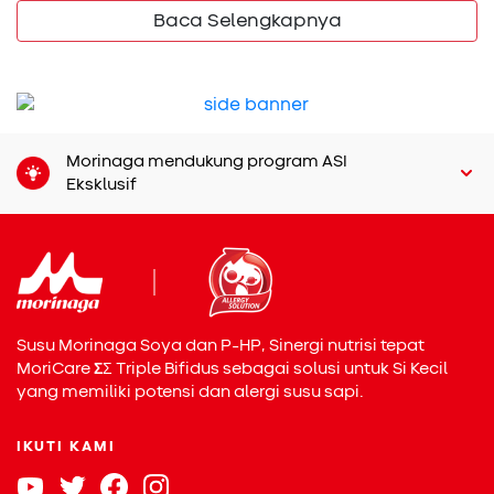
tersebut, gejala alergi dapat muncul.
Baca Selengkapnya
Reaksi alergi akibat protein whey bisa terlihat dalam
berbagai bentuk pada Si Kecil. Tanda yang umum antara
lain ruam merah di kulit, gatal, muntah, atau diare. Pada
kondisi tertentu, reaksi bisa berkembang menjadi sesak
Morinaga mendukung program ASI
napas atau bengkak di area wajah yang cukup
Eksklusif
mengkhawatirkan. Kasus yang lebih berat bahkan berisiko
menimbulkan anafilaksis, sehingga membuat anak merasa
tidak nyaman dan Bunda menjadi waspada setiap kali
memberi susu sapi.
Alternatif protein lain dapat membantu memenuhi
kebutuhan gizi Si Kecil tanpa risiko alergi seperti yang
Susu Morinaga Soya dan P-HP, Sinergi nutrisi tepat
ditimbulkan whey. Isolat kedelai dari kacang kedelai
MoriCare
Σ
Σ
Triple Bifidus sebagai solusi untuk Si Kecil
dikenal sebagai protein nabati yang mudah dicerna dan
yang memiliki potensi dan alergi susu sapi.
memiliki asam amino lengkap. Kandungan nutrisinya
mampu menunjang pertumbuhan sekaligus menjaga daya
IKUTI KAMI
tahan tubuh. Keunggulan ini menjadikannya pilihan yang
sesuai bagi anak yang sensitif terhadap protein susu sapi.