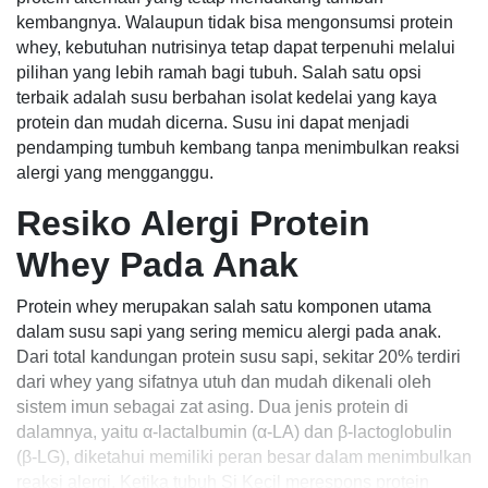
kembangnya. Walaupun tidak bisa mengonsumsi protein
whey, kebutuhan nutrisinya tetap dapat terpenuhi melalui
pilihan yang lebih ramah bagi tubuh. Salah satu opsi
terbaik adalah susu berbahan isolat kedelai yang kaya
protein dan mudah dicerna. Susu ini dapat menjadi
pendamping tumbuh kembang tanpa menimbulkan reaksi
alergi yang mengganggu.
Resiko Alergi Protein
Whey Pada Anak
Protein whey merupakan salah satu komponen utama
dalam susu sapi yang sering memicu alergi pada anak.
Dari total kandungan protein susu sapi, sekitar 20% terdiri
dari whey yang sifatnya utuh dan mudah dikenali oleh
sistem imun sebagai zat asing. Dua jenis protein di
dalamnya, yaitu α-lactalbumin (α-LA) dan β-lactoglobulin
(β-LG), diketahui memiliki peran besar dalam menimbulkan
reaksi alergi. Ketika tubuh Si Kecil merespons protein