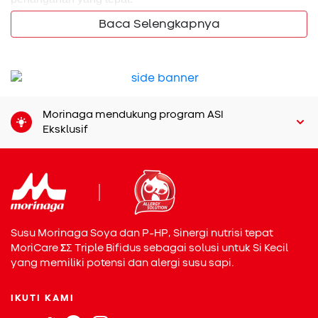
Baca Selengkapnya
Bunda tidak perlu panik, selama Si Kecil masih bisa
minum dan tidak menunjukkan tanda-tanda dehidrasi
berat. Namun, jika muntah terjadi terus-menerus, tidak bisa
makan atau minum sama sekali, atau terdapat darah di
feses, segera bawa Si Kecil ke dokter. Dengan
penanganan yang tepat, risiko komplikasi seperti dehidrasi
Morinaga mendukung program ASI
berat bisa dicegah.
Eksklusif
Perawatan utama untuk gastroenteritis adalah menjaga
asupan cairan. Berikan cairan rehidrasi oral (oralit) secara
bertahap dan teruskan pemberian ASI jika Si Kecil masih
menyusu. Setelah muntah mulai berkurang, Bunda bisa
perlahan memberikan makanan lunak yang mudah dicerna
Susu Morinaga Soya dan P-HP, Sinergi nutrisi tepat
seperti bubur atau pisang. Hindari dulu makanan
MoriCare
Σ
Σ
Triple Bifidus sebagai solusi untuk Si Kecil
berminyak atau manis berlebihan agar saluran cerna tidak
yang memiliki potensi dan alergi susu sapi.
makin terganggu.
IKUTI KAMI