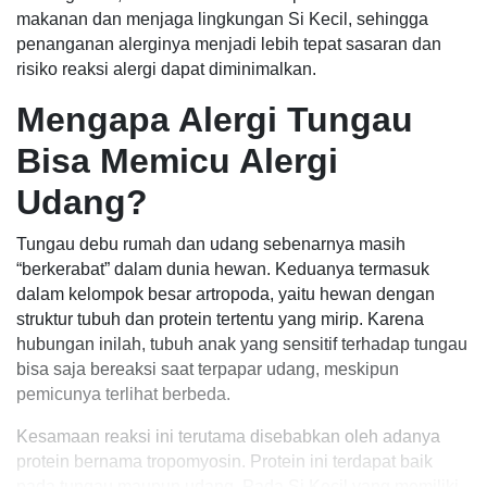
makanan dan menjaga lingkungan Si Kecil, sehingga
penanganan alerginya menjadi lebih tepat sasaran dan
risiko reaksi alergi dapat diminimalkan.
Mengapa Alergi Tungau
Bisa Memicu Alergi
Udang?
Tungau debu rumah dan udang sebenarnya masih
“berkerabat” dalam dunia hewan. Keduanya termasuk
dalam kelompok besar artropoda, yaitu hewan dengan
struktur tubuh dan protein tertentu yang mirip. Karena
hubungan inilah, tubuh anak yang sensitif terhadap tungau
bisa saja bereaksi saat terpapar udang, meskipun
pemicunya terlihat berbeda.
Kesamaan reaksi ini terutama disebabkan oleh adanya
protein bernama tropomyosin. Protein ini terdapat baik
pada tungau maupun udang. Pada Si Kecil yang memiliki