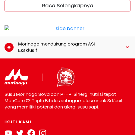
nyaman.
Baca Selengkapnya
Perbedaannya cukup terlihat jika dibandingkan dengan
eksim. Dermatitis seboroik biasanya tidak memicu rasa
gatal yang hebat, sehingga Si Kecil tidak akan tampak
gelisah atau sering menggaruk area tersebut. Sebaliknya,
Morinaga mendukung program ASI
eksim hampir selalu disertai rasa gatal yang mengganggu
Eksklusif
dan kulit terasa sangat kering. Kemerahan pada eksim
juga biasanya lebih jelas dan sering muncul di pipi atau
lipatan tubuh. Memahami perbedaan ini membantu Bunda
menentukan langkah perawatan yang tepat sejak awal.
Penting juga untuk diketahui bahwa dermatitis seboroik
bukan disebabkan oleh kebersihan yang kurang. Kondisi
Susu Morinaga Soya dan P-HP, Sinergi nutrisi tepat
ini berkaitan dengan kelenjar minyak bayi yang masih
MoriCare
Σ
Σ
Triple Bifidus sebagai solusi untuk Si Kecil
bekerja sangat aktif serta pengaruh hormon ibu setelah
yang memiliki potensi dan alergi susu sapi.
kelahiran. Selain itu, mikroorganisme alami di kulit juga
berperan dalam pembentukan sisik. Artinya, kondisi ini
IKUTI KAMI
umum terjadi, tidak menular, dan bukan akibat kesalahan
Bunda dalam merawat Si Kecil.