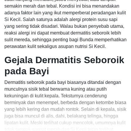
semakin merah dan tebal. Kondisi ini bisa menandakan
adanya faktor lain yang ikut memperberat peradangan kulit
Si Kecil. Salah satunya adalah alergi protein susu sapi
yang sering tidak disadari. Walau bukan penyebab utama,
reaksi alergi ini dapat membuat dermatitis seboroik lebih
sulit mereda, sehingga penting bagi Bunda memperhatikan
perawatan kulit sekaligus asupan nutrisi Si Kecil.
Gejala Dermatitis Seboroik
pada Bayi
Dermatitis seboroik pada bayi biasanya ditandai dengan
munculnya sisik tebal berwarna kuning atau putih
kekuningan di kulit kepala. Teksturnya cenderung
berminyak dan menempel, berbeda dengan ketombe biasa
yang lebih kering dan mudah rontok. Selain di kepala, sisik
juga bisa muncul di alis, dahi, belakang telinga, hingga
lipatan kulit. Meski terlihat cukup mencolok, umumnya kulit
tidak tampak sangat merah dan Si Kecil tetap terlihat