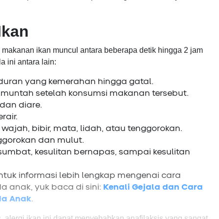
 Ikan
p makanan ikan muncul antara beberapa detik hingga 2 jam
ini antara lain:
iduran yang kemerahan hingga gatal.
muntah setelah konsumsi makanan tersebut.
 dan diare.
rair.
jah, bibir, mata, lidah, atau tenggorokan.
gorokan dan mulut.
rsumbat, kesulitan bernapas, sampai kesulitan
ntuk informasi lebih lengkap mengenai cara
 anak, yuk baca di sini:
Kenali Gejala dan Cara
da Anak
.
s, alergi ikan ini dapat menyebabkan anafilaksis yang sangat