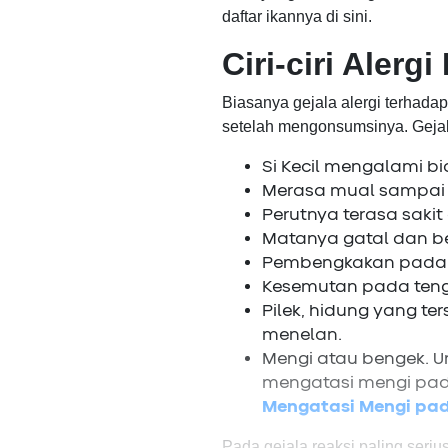
daftar ikannya di sini.
Ciri-ciri Alergi
Biasanya gejala alergi terhada
setelah mengonsumsinya. Gejala 
Si Kecil mengalami b
Merasa mual sampai 
Perutnya terasa sakit
Matanya gatal dan be
Pembengkakan pada wa
Kesemutan pada teng
Pilek, hidung yang te
menelan.
Mengi atau bengek. U
mengatasi mengi pada
Mengatasi Mengi pa
Pada gejala reaksi paling seriu