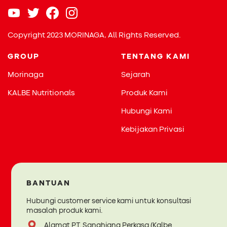
Copyright 2023 MORINAGA, All Rights Reserved.
GROUP
TENTANG KAMI
Morinaga
Sejarah
KALBE Nutritionals
Produk Kami
Hubungi Kami
Kebijakan Privasi
BANTUAN
Hubungi customer service kami untuk konsultasi
masalah produk kami.
Alamat PT. Sanghiang Perkasa (Kalbe