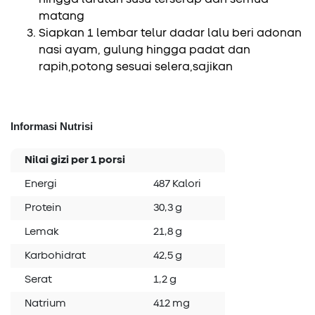
matang
Siapkan 1 lembar telur dadar lalu beri adonan
nasi ayam, gulung hingga padat dan
rapih,potong sesuai selera,sajikan
Informasi Nutrisi
Nilai gizi per 1 porsi
Energi
487 Kalori
Protein
30,3 g
Lemak
21,8 g
Karbohidrat
42,5 g
Serat
1,2 g
Natrium
412 mg