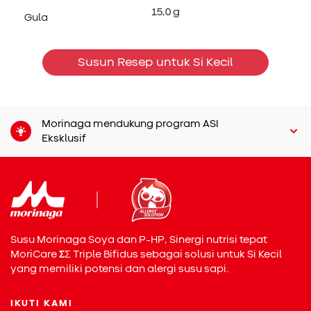
15,0 g
Gula
Susun Resep untuk Si Kecil
Morinaga mendukung program ASI
Eksklusif
Susu Morinaga Soya dan P-HP, Sinergi nutrisi tepat
MoriCare
Σ
Σ
Triple Bifidus sebagai solusi untuk Si Kecil
yang memiliki potensi dan alergi susu sapi.
IKUTI KAMI