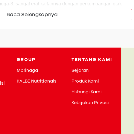
ega-3, sangat erat kaitannya dengan perkembangan otak
omega-3, menjadi komponen utama dalam sel saraf dan retina
Baca Selengkapnya
 mendukung kemampuan belajar, ketajaman penglihatan,
 itu, omega-3 juga berkontribusi dalam melancarkan aliran
bantu dalam proses berpikir dan menyerap informasi.
ak dan mata, asam lemak juga memiliki peran besar dalam
cil. Omega-3 membantu tubuh memproduksi zat antiinflamasi
k dari infeksi atau reaksi alergi. Dengan asupan yang
GROUP
TENTANG KAMI
kan menjadi fondasi kuat, tidak hanya untuk kecerdasan,
Morinaga
Sejarah
ketahanan tubuh anak di masa pertumbuhannya.
KALBE Nutritionals
Produk Kami
isi
Hubungi Kami
Kebijakan Privasi