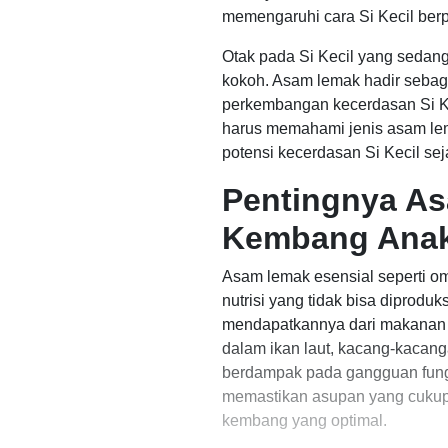
memengaruhi cara Si Kecil berpik
Otak pada Si Kecil yang seda
kokoh. Asam lemak hadir sebaga
perkembangan kecerdasan Si Kec
harus memahami jenis asam le
potensi kecerdasan Si Kecil seja
Pentingnya A
Kembang Ana
Asam lemak esensial seperti 
nutrisi yang tidak bisa diproduks
mendapatkannya dari makanan ya
dalam ikan laut, kacang-kacanga
berdampak pada gangguan fungsi
memastikan asupan yang cukup 
kembang yang optimal.