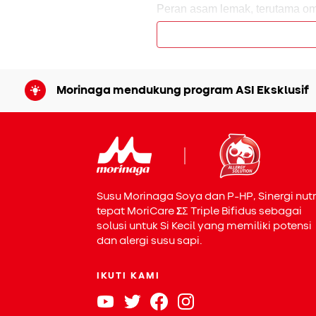
Peran asam lemak, terutama om
anak. DHA, salah satu bentuk 
mata. Kecukupan DHA terbukti
hingga daya konsentrasi. Selain
darah ke otak, yang sangat mem
Morinaga mendukung program ASI Eksklusif
Tak hanya berpengaruh pada ot
menjaga kekebalan tubuh Si Ke
alami yang dapat melindungi ana
memadai, asam lemak esensial a
tapi juga kesehatan fisik dan 
Susu Morinaga Soya dan P-HP, Sinergi nutr
tepat MoriCare
Σ
Σ
Triple Bifidus sebagai
solusi untuk Si Kecil yang memiliki potensi
dan alergi susu sapi.
IKUTI KAMI