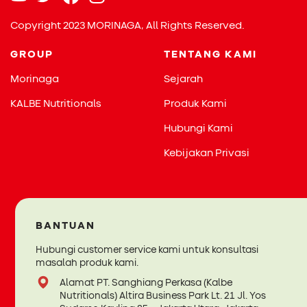
tangan lembut saat tidur.
Copyright 2023 MORINAGA, All Rights Reserved.
GROUP
TENTANG KAMI
Morinaga
Sejarah
KALBE Nutritionals
Produk Kami
Peran Obat-obatan
Hubungi Kami
Kebijakan Privasi
Dalam kondisi tertentu, dokter mungkin akan meresepkan
salep kortikosteroid untuk membantu mengurangi
peradangan pada kulit Si Kecil. Salep ini bekerja dengan
menekan reaksi berlebihan pada sistem imun yang
menyebabkan gatal dan kemerahan. Biasanya digunakan
BANTUAN
setelah mandi, oleskan tipis di area kulit yang terkena, lalu
lanjutkan dengan pelembap. Penggunaan yang tepat dan
Hubungi customer service kami untuk konsultasi
masalah produk kami.
dalam durasi pendek sesuai anjuran dokter akan
memberikan hasil maksimal tanpa efek samping.
Alamat PT. Sanghiang Perkasa (Kalbe
Nutritionals) Altira Business Park Lt. 21 Jl. Yos
Meski efektif, Bunda tetap perlu berhati-hati dalam